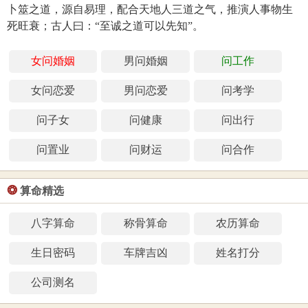
卜筮之道，源自易理，配合天地人三道之气，推演人事物生
死旺衰；古人曰：“至诚之道可以先知”。
女问婚姻
男问婚姻
问工作
女问恋爱
男问恋爱
问考学
问子女
问健康
问出行
问置业
问财运
问合作
❂
算命精选
八字算命
称骨算命
农历算命
生日密码
车牌吉凶
姓名打分
公司测名