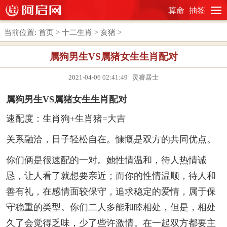
算命
抽签
当前位置:
首页
>
十二生肖
>
亥猪
>
属狗男生VS属猪女生生肖配对
2021-04-06 02:41:49 灵睿居士
属狗男生VS属猪女生生肖配对
速配度：生肖狗+生肖猪=大吉
关系融洽，日子轻松自在。慷慨是双方的共同优点。
你们俩是很速配的一对。她性情温和，待人热情诚
恳，让人看了就想要亲近；而你的性情温顺，待人和
善有礼，在感情面较保守，追求稳定的爱情，属于保
守稳重的类型。你们二人多能和睦相处，但是，相处
久了会觉得乏味，少了些许激情。在一起双方都要主