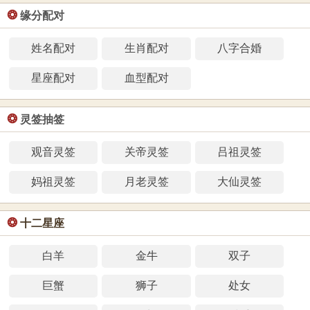
❂
缘分配对
姓名配对
生肖配对
八字合婚
星座配对
血型配对
❂
灵签抽签
观音灵签
关帝灵签
吕祖灵签
妈祖灵签
月老灵签
大仙灵签
❂
十二星座
白羊
金牛
双子
巨蟹
狮子
处女