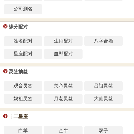
公司测名
❂
缘分配对
姓名配对
生肖配对
八字合婚
星座配对
血型配对
❂
灵签抽签
观音灵签
关帝灵签
吕祖灵签
妈祖灵签
月老灵签
大仙灵签
❂
十二星座
白羊
金牛
双子