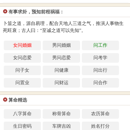
❂
有事求卦，预知前程祸福：
卜筮之道，源自易理，配合天地人三道之气，推演人事物生
死旺衰；古人曰：“至诚之道可以先知”。
女问婚姻
男问婚姻
问工作
女问恋爱
男问恋爱
问考学
问子女
问健康
问出行
问置业
问财运
问合作
❂
算命精选
八字算命
称骨算命
农历算命
生日密码
车牌吉凶
姓名打分