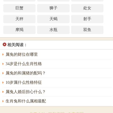
巨蟹
狮子
处女
天秤
天蝎
射手
摩羯
水瓶
双鱼
❂
相关阅读：
属兔的财位在哪里
34岁是什么生肖性格
属兔的和属猪的配吗？
10岁属什么性格特征
属兔人婚后担心什么？
生肖兔和什么属相最配