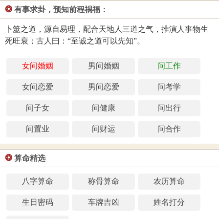
❂
有事求卦，预知前程祸福：
卜筮之道，源自易理，配合天地人三道之气，推演人事物生
死旺衰；古人曰：“至诚之道可以先知”。
女问婚姻
男问婚姻
问工作
女问恋爱
男问恋爱
问考学
问子女
问健康
问出行
问置业
问财运
问合作
❂
算命精选
八字算命
称骨算命
农历算命
生日密码
车牌吉凶
姓名打分