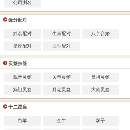
公司测名
❂
缘分配对
姓名配对
生肖配对
八字合婚
星座配对
血型配对
❂
灵签抽签
观音灵签
关帝灵签
吕祖灵签
妈祖灵签
月老灵签
大仙灵签
❂
十二星座
白羊
金牛
双子