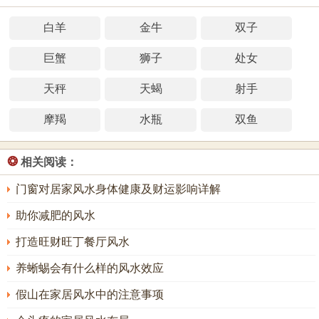
白羊
金牛
双子
巨蟹
狮子
处女
天秤
天蝎
射手
摩羯
水瓶
双鱼
❂
相关阅读：
门窗对居家风水身体健康及财运影响详解
助你减肥的风水
打造旺财旺丁餐厅风水
养蜥蜴会有什么样的风水效应
假山在家居风水中的注意事项