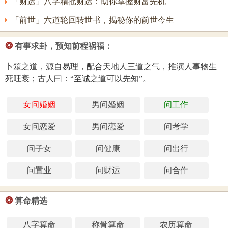
「财运」八字精批财运：助你掌握财富先机
「前世」六道轮回转世书，揭秘你的前世今生
❂
有事求卦，预知前程祸福：
卜筮之道，源自易理，配合天地人三道之气，推演人事物生
死旺衰；古人曰：“至诚之道可以先知”。
女问婚姻
男问婚姻
问工作
女问恋爱
男问恋爱
问考学
问子女
问健康
问出行
问置业
问财运
问合作
❂
算命精选
八字算命
称骨算命
农历算命