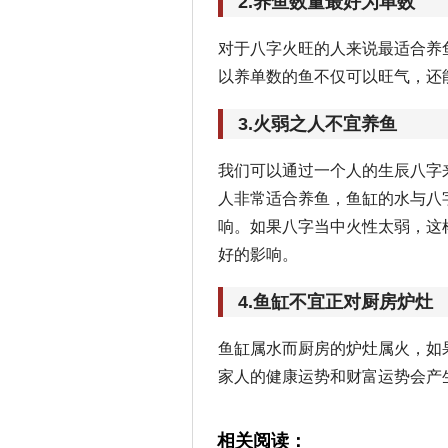
2.养鱼数量最好为单数
对于八字火旺的人来说最适合养
以养单数的鱼不仅可以旺气，还
3.火弱之人不宜养鱼
我们可以通过一个人的生辰八字
人非常适合养鱼，鱼缸的水与八
响。如果八字当中火性太弱，这
好的影响。
4.鱼缸不宜正对厨房炉灶
鱼缸属水而厨房的炉灶属火，如
家人的健康运势和财富运势会产
相关阅读：