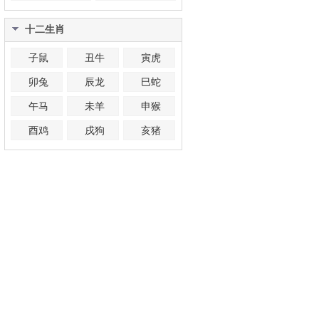
十二生肖
子鼠
丑牛
寅虎
卯兔
辰龙
巳蛇
午马
未羊
申猴
酉鸡
戌狗
亥猪