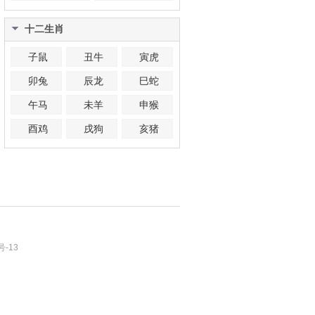
十二生肖
子鼠
丑牛
寅虎
卯兔
辰龙
巳蛇
午马
未羊
申猴
酉鸡
戌狗
亥猪
号-13