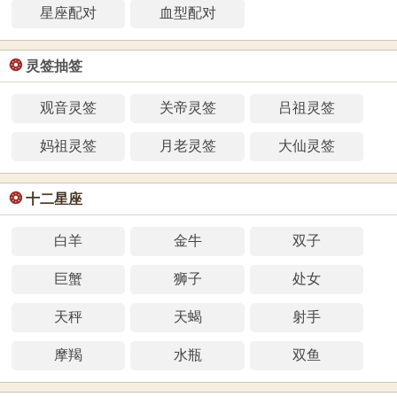
星座配对
血型配对
❂
灵签抽签
观音灵签
关帝灵签
吕祖灵签
妈祖灵签
月老灵签
大仙灵签
❂
十二星座
白羊
金牛
双子
巨蟹
狮子
处女
天秤
天蝎
射手
摩羯
水瓶
双鱼