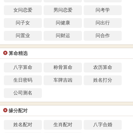
女问恋爱
男问恋爱
问考学
问子女
问健康
问出行
问置业
问财运
问合作
❂
算命精选
八字算命
称骨算命
农历算命
生日密码
车牌吉凶
姓名打分
公司测名
❂
缘分配对
姓名配对
生肖配对
八字合婚