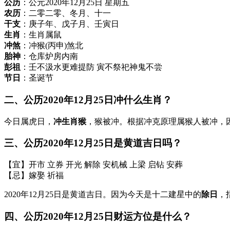
公历
：公元2020年12月25日 星期五
农历
：二零二零、冬月、十一
干支
：庚子年、戊子月、壬寅日
生肖
：生肖属鼠
冲煞
：冲猴(丙申)煞北
胎神
：仓库炉房内南
彭祖
：壬不汲水更难提防 寅不祭祀神鬼不尝
节日
：圣诞节
二、公历2020年12月25日冲什么生肖？
今日属虎日，
冲生肖猴
，猴被冲。根据冲克原理属猴人被冲，因此
三、公历2020年12月25日是黄道吉日吗？
【宜】开市 立券 开光 解除 安机械 上梁 启钻 安葬
【忌】嫁娶 祈福
2020年12月25日是黄道吉日。因为今天是十二建星中的
除日
，
四、公历2020年12月25日财运方位是什么？