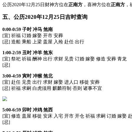
公历2020年12月25日财神方位在
正南方
，喜神方位在
正南方
，
五、公历2020年12月25日吉时查询
0:00-0:59 子时 冲马 煞南
[宜] 祈福 订婚 嫁娶 开市 安葬
[忌] 造船 乘船 上梁 盖屋 入殓 赴任 出行
1:00-2:59 丑时 冲羊 煞东
[宜] 祭祀 祈福 酬神 出行 求财 见贵 订婚 嫁娶 修造 安葬 青龙
[忌]
3:00-4:59 寅时 冲猴 煞北
[宜] 赴任 见贵 出行 求财 嫁娶 进人口 移徙 安葬
[忌] 祈福 求嗣 白虎须用 麒麟符制 否则 诸事不宜
5:00-6:59 卯时 冲鸡 煞西
[宜] 修造 盖屋 移徙 安床 入宅 开市 开仓 祈福 求嗣 订婚 嫁娶 
[忌]