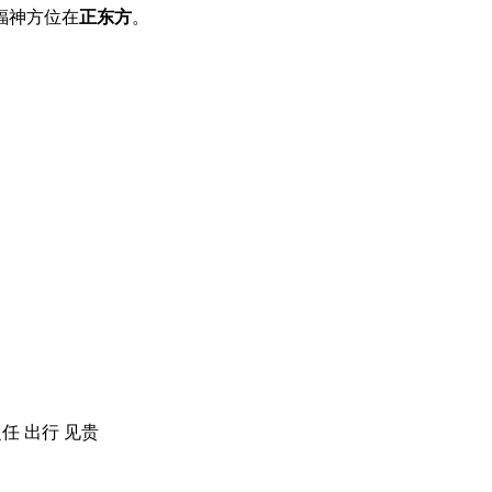
福神方位在
正东方
。
赴任 出行 见贵