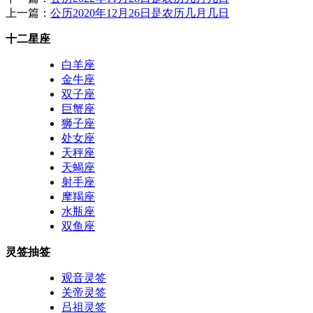
上一篇：
公历2020年12月26日是农历几月几日
十二星座
白羊座
金牛座
双子座
巨蟹座
狮子座
处女座
天秤座
天蝎座
射手座
摩羯座
水瓶座
双鱼座
灵签抽签
观音灵签
关帝灵签
吕祖灵签