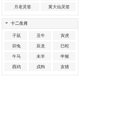
月老灵签
黄大仙灵签
十二生肖
子鼠
丑牛
寅虎
卯兔
辰龙
巳蛇
午马
未羊
申猴
酉鸡
戌狗
亥猪