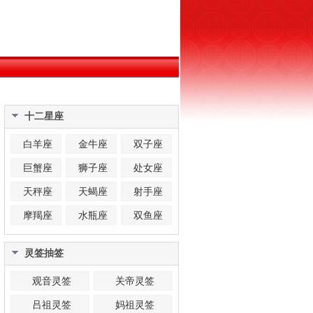
十二星座
白羊座
金牛座
双子座
巨蟹座
狮子座
处女座
天秤座
天蝎座
射手座
摩羯座
水瓶座
双鱼座
灵签抽签
观音灵签
关帝灵签
吕祖灵签
妈祖灵签