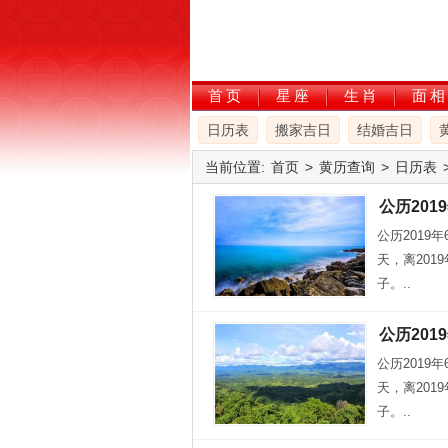
首页
星座
生肖
面相
日历表
搬家吉日
结婚吉日
当前位置:
首页
>
黄历查询
>
日历表
公历201
公历2019
天，离201
子。..
公历201
公历2019
天，离201
子。..