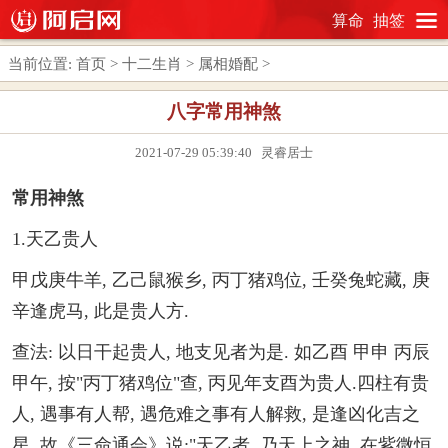
算命
抽签
当前位置:
首页
>
十二生肖
>
属相婚配
>
八字常用神煞
2021-07-29 05:39:40 灵睿居士
常用神煞
1.天乙贵人
甲戊庚牛羊, 乙己鼠猴乡, 丙丁猪鸡位, 壬癸兔蛇藏, 庚
辛逢虎马, 此是贵人方.
查法: 以日干起贵人, 地支见者为是. 如乙酉 甲申 丙辰
甲午, 按"丙丁猪鸡位"查, 丙见年支酉为贵人.四柱有贵
人, 遇事有人帮, 遇危难之事有人解救, 是逢凶化吉之
星. 故《三命通会》说:"天乙者, 乃天上之神, 在紫微恒