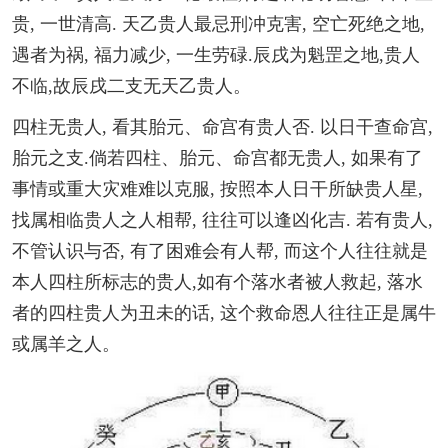
贵, 一世清高. 天乙贵人最忌刑冲克害, 空亡死绝之地,
遇者为祸, 福力减少, 一生劳碌.辰戌为魁罡之地,贵人
不临,故辰戌二支无天乙贵人。
四柱无贵人, 看其胎元、命宫有贵人否. 以日干查命宫,
胎元之支.倘若四柱、胎元、命宫都无贵人, 如果有了
事情或重大灾难难以克服, 按照本人日干所缺贵人星,
找属相临贵人之人相帮, 往往可以逢凶化吉. 若有贵人,
不管认识与否, 有了困难会有人帮, 而这个人往往就是
本人四柱所标志的贵人,如有个落水者被人救起, 落水
者的四柱贵人为丑未的话, 这个救命恩人往往正是属牛
或属羊之人。