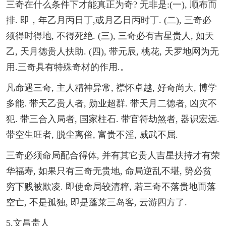
三奇在什么条件下才能真正为奇? 无非是:(一), 顺布而
排. 即，年乙月丙日丁,或月乙日丙时丁. (二), 三奇必
须得时得地, 不得死绝. (三), 三奇必有吉星贵人, 如天
乙, 天月德贵人扶助. (四), 带元辰, 桃花, 天罗地网为无
用.三奇具有特殊奇材的作用.。
凡命遇三奇, 主人精神异常, 襟怀卓越, 好奇尚大, 博学
多能. 带天乙贵人者, 勋业超群. 带天月二德者, 凶灾不
犯. 带三合入局者, 国家柱石. 带官符劫煞者, 器识宏远.
带空生旺者, 脱尘离俗, 富贵不淫, 威武不屈.
三奇必须命局配合得体, 并有其它贵人吉星扶持才有荣
华福寿, 如果只有三奇无贵地, 命局逆乱不堪, 势必贫
穷下贱被欺凌. 即使命局较清粹, 若三奇不落贵地而落
空亡, 不是孤独, 即是蓬莱三岛客, 云游四方了.
5.文昌贵人