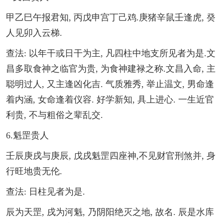
甲乙巳午报君知, 丙戊申宫丁己鸡.庚猪辛鼠壬逢虎, 癸
人见卯入云梯.
查法: 以年干或日干为主, 凡四柱中地支所见者为是.文
昌多取食神之临官为贵, 为食神建禄之称.文昌入命, 主
聪明过人, 又主逢凶化吉. 气质雅秀, 举止温文, 男命逢
着内涵, 女命逢着仪容. 好学新知, 具上进心. 一生近官
利贵, 不与粗俗之辈乱交.
6.魁罡贵人
壬辰庚戌与庚辰, 戊戌魁罡四座神,不见财官刑煞并, 身
行旺地贵无伦.
查法: 日柱见者为是.
辰为天罡, 戌为河魁, 乃阴阳绝灭之地, 故名. 辰是水库