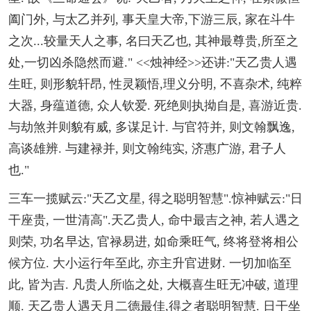
阖门外, 与太乙并列, 事天皇大帝,下游三辰, 家在斗牛
之次...较量天人之事, 名曰天乙也, 其神最尊贵,所至之
处,一切凶杀隐然而避." <<烛神经>>还讲:"天乙贵人遇
生旺, 则形貌轩昂, 性灵颖悟,理义分明, 不喜杂术, 纯粹
大器, 身蕴道德, 众人钦爱. 死绝则执拗自是, 喜游近贵.
与劫煞并则貌有威, 多谋足计. 与官符并, 则文翰飘逸,
高谈雄辨. 与建禄并, 则文翰纯实, 济惠广游, 君子人
也."
三车一揽赋云:"天乙文星, 得之聪明智慧".惊神赋云:"日
干座贵, 一世清高".天乙贵人, 命中最吉之神, 若人遇之
则荣, 功名早达, 官禄易进, 如命乘旺气, 终将登将相公
候方位. 大小运行年至此, 亦主升官进财. 一切加临至
此, 皆为吉. 凡贵人所临之处, 大概喜生旺无冲破, 道理
顺. 天乙贵人遇天月二德最佳,得之者聪明智慧. 日干坐