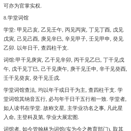
可亦为官掌实权.
8.学堂词馆
学堂: 甲见己亥, 乙见壬午, 丙见丙寅, 丁见丁酉, 戊见
戊寅, 己见己酉, 庚见辛巳, 辛见甲子, 壬见甲申, 癸见
乙卯. 以年日干, 查四柱干支.
词馆:甲干见庚寅, 乙干见辛卯, 丙干见乙巳, 丁干见戊
午, 戊干见丁巳, 己干见庚午, 庚干见壬申, 辛干见癸酉,
壬干见癸亥, 癸干见壬戌.
学堂词馆查法, 均以年干或日干为主, 查四柱干支. 学
堂词馆其纳音五行, 必与年干日干五行相一致. 学堂者,
如人读书在学堂. 故称文星, 主学业功名之事, 凡此星
入命, 主登科及第, 学业大展宏图.
词馆者, 如今管翰林为词馆(实为今之教育部门), 取其