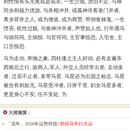
则性情有头无尾或是或非, 一生少成, 漂泊不定. 与禄
同乡则福力优游, 与杀相冲并, 或孤神吊客丧门并者,
离乡背井之人, 或为僧道, 或为商贾; 带倒食禄鬼, 一生
悭吝, 机性过贱. 与食神冲并者, 声譬如人也, 行年遇马
与病符同, 主病惊. 与官符同, 主官事惊恐; 入宅舍, 主
口舌惊恐.
马为走动, 奔驰之象, 四柱逢之主人好动, 必有走遍东
西南北之行, 故商人,军人, 外交人员经常出差, 走动多
者, 迁居不止者, 多带马星. 马星还为出国之标志. 马星
被合有则如无, 马星受冲者, 日奔千里. 妇女马星多者,
更是身心不安, 住不安处, 为
❂
大师测算：
「流年」2026年运势祥批!
助你马年行大运