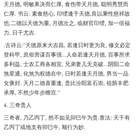
天月德, 明敏果决而仁厚, 食伤带天月德, 聪明秀慧而
仁厚. 书云: 素食慈心, 印绶逢于天德,良以秉性慈祥故
也.二德以天德为重, 月德次之, 临财官印绶, 加一倍福
力, 日干尤吉.
.古诗云:"天德原来大吉昌, 若逢日时更为良, 修文必定
登科甲, 庶俗营谋百事强...人命若逢天月德, 百事所求
多利益, 士农工商各相宜, 兄弟妻儿无克破...阴阳二命
煞星通, 化煞为权德在中, 日时若逢天月德, 男当一品
女褒封. 天月二德喜重逢, 贵比汾阳富石崇, 祖荫丰肥
承厚, 不然少年步蟾宫."
4. 三奇贵人
三奇者, 乃乙丙丁, 然不如见卯巳午为贵.查法: 天干有
乙丙丁或地支有卯巳午, 顺行为妙.