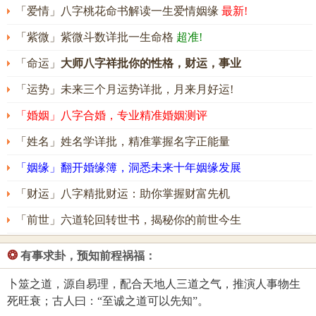
「爱情」八字桃花命书解读一生爱情姻缘
最新!
「紫微」紫微斗数详批一生命格
超准!
「命运」
大师八字祥批你的性格，财运，事业
「运势」未来三个月运势详批，月来月好运!
「婚姻」八字合婚，专业精准婚姻测评
「姓名」姓名学详批，精准掌握名字正能量
「姻缘」翻开婚缘簿，洞悉未来十年姻缘发展
「财运」八字精批财运：助你掌握财富先机
「前世」六道轮回转世书，揭秘你的前世今生
❂
有事求卦，预知前程祸福：
卜筮之道，源自易理，配合天地人三道之气，推演人事物生
死旺衰；古人曰：“至诚之道可以先知”。