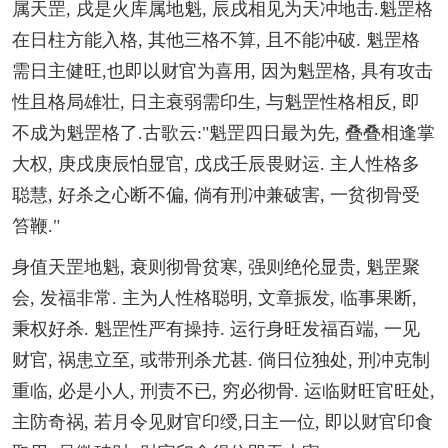
属天罡, 戌是火库属地魁, 辰戌相见为天冲地击.魁罡格
在日柱方能入格, 其他三格不算, 且不能冲破. 魁罡格
需日主健旺,也即以财官为喜用, 因为魁罡格, 具有攻击
性且格局雄壮, 日主衰弱需印生, 与魁罡性格相反, 即
不成为魁罡格了.古歌云:"魁罡四日最为先, 叠叠相逢掌
大权, 庚戌庚辰怕显官, 戊戌壬辰畏财运. 主人性格多
聪慧, 好杀之心断不偏, 倘有刑冲兼破害, 一贫彻骨受
笞鞭."
身值天罡地魁, 衰则彻骨贫寒, 强则绝伦显贵, 魁罡聚
会, 发福非常. 主为人性格聪明, 文章振发, 临事果断,
秉权好杀. 魁罡性严有操持. 运行身旺发福百端, 一见
财官, 祸患立至, 或带刑杀尤甚. 倘日位独处, 刑冲克制
重临, 必是小人, 刑责不已, 穷必彻骨. 运临财旺官旺处,
主防奇祸, 若月令见财官印绶,日主一位, 即以财官印食