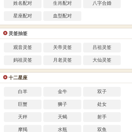
姓名配对
生肖配对
八字合婚
星座配对
血型配对
❂
灵签抽签
观音灵签
关帝灵签
吕祖灵签
妈祖灵签
月老灵签
大仙灵签
❂
十二星座
白羊
金牛
双子
巨蟹
狮子
处女
天秤
天蝎
射手
摩羯
水瓶
双鱼