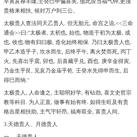
辛寅亥禄丰隆,壬癸巳申偏喜美, 值此应当福气钟,更须
贵格来相扶, 候封万户到三公。
太极贵人查法同天乙贵人. 但无胎元, 命宫之说.<<三命
通会>>曰:"太极者, 太初也, 始也, 物造于初为太极, 成
也, 收也.物有归曰极, 造化始终相保. 乃曰太极贵人也.
甲乙木造乎子, 坎水而生, 后终乎午, 离火焚而死, 丙丁
火, 先喜出乎震, 卯也. 后喜藏乎兑, 酉也. 庚辛金得寅,
乃金生乎艮, 见亥乃金庙乎乾. 壬癸水先得申而生, 后
得巳而纳."
太极贵人, 人命逢之, 主聪明好学, 有钻劲, 喜文史哲宗
教等科目. 为人正直, 做事有始有终. 如得生旺及有贵
格吉星相扶助, 主气宇轩昂, 福寿双全, 富贵人间。
3.天德贵人、月德贵人
一、 天德贵人