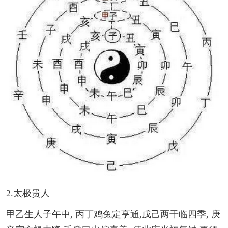
2.太极贵人
甲乙生人子午中, 丙丁鸡兔定亨通,戊己两干临四季, 庚