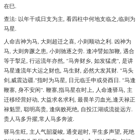
在巳.
查法: 以年干或日支为主, 看四柱中何地支临之,临则为
马星.
人命吉神为马, 大则超迁之喜, 小则顺动之利. 凶神为
马, 大则奔蹶之患, 小则驰逐之劳. 逢冲譬如加鞭, 遇合
等于掣足, 行运流年亦然, "马奔财乡, 如发猛虎", 是讲
马星逢流年大运之财也, 马生财, 必然大发其财. "马头
剑,威震边疆."指时为马星, 日元临壬申或癸酉日. "马逢
鞭寨, 身不安闲". 鞭寨,指马星在时上, 人命逢驿马, 主
迁移经营好动, 大益求名求利, 最畏羊刃血光,逢天禄正
禄魁罡, 聪明高贵, 逢病败死绝, 自投江湖或流徙远方.
贵人马多升擢,常人马多奔波.
驿马生旺, 主人气韶凝峻, 通变超时, 平生多声望, 死绝