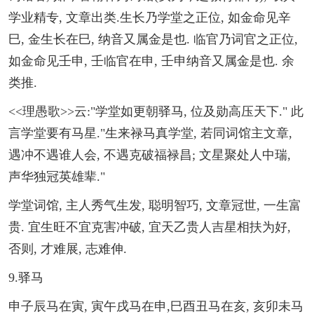
学业精专, 文章出类.生长乃学堂之正位, 如金命见辛
巳, 金生长在巳, 纳音又属金是也. 临官乃词官之正位,
如金命见壬申, 壬临官在申, 壬申纳音又属金是也. 余
类推.
<<理愚歌>>云:"学堂如更朝驿马, 位及勋高压天下." 此
言学堂要有马星."生来禄马真学堂, 若同词馆主文章,
遇冲不遇谁人会, 不遇克破福禄昌; 文星聚处人中瑞,
声华独冠英雄辈."
学堂词馆, 主人秀气生发, 聪明智巧, 文章冠世, 一生富
贵. 宜生旺不宜克害冲破, 宜天乙贵人吉星相扶为好,
否则, 才难展, 志难伸.
9.驿马
申子辰马在寅, 寅午戌马在申,巳酉丑马在亥, 亥卯未马