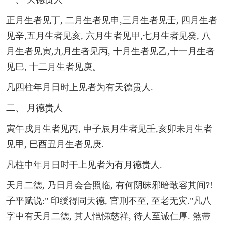
正月生者见丁, 二月生者见申,三月生者见壬, 四月生者
见辛,五月生者见亥, 六月生者见甲,七月生者见癸, 八
月生者见寅,九月生者见丙, 十月生者见乙,十一月生者
见巳, 十二月生者见庚。
凡四柱年月日时上见者为有天德贵人.
二、 月德贵人
寅午戌月生者见丙, 申子辰月生者见壬,亥卯未月生者
见甲, 巳酉丑月生者见庚.
凡柱中年月日时干上见者为有月德贵人.
天月二德, 乃日月会合照临, 有何阴昧邪暗敢容其间?!
子平赋说:" 印绶得同天德, 官刑不至, 至老无灾."凡八
字中有天月二德, 其人恺悌慈祥, 待人至诚仁厚. 煞带