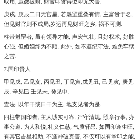
取用, 虽微破财, 财官印食得位即无大害.
庚戌, 庚辰二日无官星, 若魁罡重叠有情, 主富贵于名,
但见财官则不成局,岁运再见财旺之乡, 祸不可测.
柱带魁罡者, 虽有领导才能, 声宏气壮, 且好权术, 好胜
心强, 但婚姻终为不顺. 此外, 如不遵纪守法, 难免牢狱
之苦.
7.国印贵人
甲见戌, 乙见亥, 丙见丑, 丁见寅,戊见丑, 己见寅, 庚见
辰, 辛见巳.壬见未, 癸见申.
查法: 以年干或日干为主, 地支见者为是.
四柱带国印者, 主人诚实可靠, 严守清规, 照章行事, 办
事公道. 为人和悦,礼义仁慈, 气质轩昂. 如国印逢生旺,
有其它吉星相助, 不逢冲破克害, 不仅可以有掌印之能,