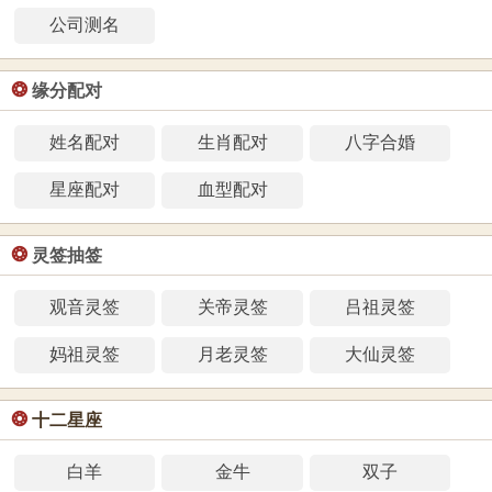
公司测名
❂
缘分配对
姓名配对
生肖配对
八字合婚
星座配对
血型配对
❂
灵签抽签
观音灵签
关帝灵签
吕祖灵签
妈祖灵签
月老灵签
大仙灵签
❂
十二星座
白羊
金牛
双子