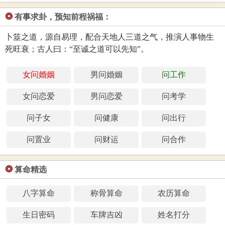
❂
有事求卦，预知前程祸福：
卜筮之道，源自易理，配合天地人三道之气，推演人事物生
死旺衰；古人曰：“至诚之道可以先知”。
女问婚姻
男问婚姻
问工作
女问恋爱
男问恋爱
问考学
问子女
问健康
问出行
问置业
问财运
问合作
❂
算命精选
八字算命
称骨算命
农历算命
生日密码
车牌吉凶
姓名打分