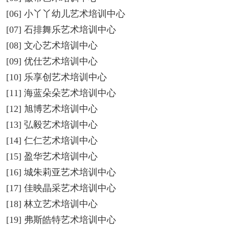
[06] 小丫丫幼儿艺术培训中心
[07] 石排舞乐艺术培训中心
[08] 文心艺术培训中心
[09] 优仕艺术培训中心
[10] 乐享创艺术培训中心
[11] 海蓝朵朵艺术培训中心
[12] 旭博艺术培训中心
[13] 弘毅艺术培训中心
[14] 仁仁艺术培训中心
[15] 盈华艺术培训中心
[16] 城朱莉亚艺术培训中心
[17] 佳映晶采艺术培训中心
[18] 林立艺术培训中心
[19] 弗斯皓特艺术培训中心