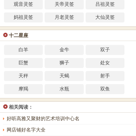
观音灵签
关帝灵签
吕祖灵签
妈祖灵签
月老灵签
大仙灵签
❂
十二星座
白羊
金牛
双子
巨蟹
狮子
处女
天秤
天蝎
射手
摩羯
水瓶
双鱼
❂
相关阅读：
好听高雅又聚财的艺术培训中心名
网店铺好名字大全