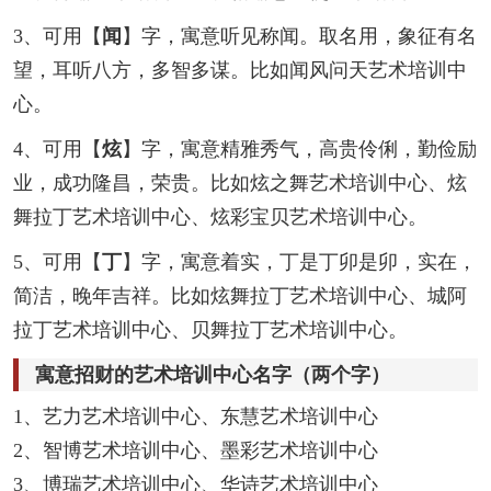
3、可用【
闻
】字，寓意听见称闻。取名用，象征有名
望，耳听八方，多智多谋。比如闻风问天艺术培训中
心。
4、可用【
炫
】字，寓意精雅秀气，高贵伶俐，勤俭励
业，成功隆昌，荣贵。比如炫之舞艺术培训中心、炫
舞拉丁艺术培训中心、炫彩宝贝艺术培训中心。
5、可用【
丁
】字，寓意着实，丁是丁卯是卯，实在，
简洁，晚年吉祥。比如炫舞拉丁艺术培训中心、城阿
拉丁艺术培训中心、贝舞拉丁艺术培训中心。
寓意招财的艺术培训中心名字（两个字）
1、艺力艺术培训中心、东慧艺术培训中心
2、智博艺术培训中心、墨彩艺术培训中心
3、博瑞艺术培训中心、华诗艺术培训中心