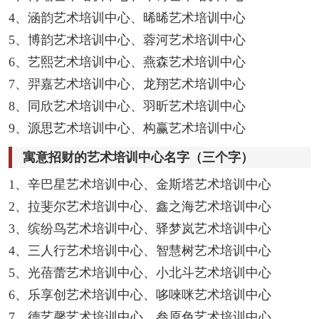
4、涵韵艺术培训中心、晞晞艺术培训中心
5、博韵艺术培训中心、蓉河艺术培训中心
6、艺熙艺术培训中心、燕森艺术培训中心
7、羿嘉艺术培训中心、龙翔艺术培训中心
8、同欣艺术培训中心、羽昕艺术培训中心
9、源思艺术培训中心、构赢艺术培训中心
寓意招财的艺术培训中心名字（三个字）
1、辛巴星艺术培训中心、金斯塔艺术培训中心
2、拉斐尔艺术培训中心、鑫之海艺术培训中心
3、缤纷鸟艺术培训中心、驿梦岚艺术培训中心
4、三人行艺术培训中心、智慧树艺术培训中心
5、光蓓蕾艺术培训中心、小北斗艺术培训中心
6、乐享创艺术培训中心、哆唻咪艺术培训中心
7、德艺馨艺术培训中心、叁原色艺术培训中心