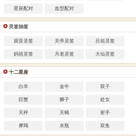
星座配对
血型配对
❂
灵签抽签
观音灵签
关帝灵签
吕祖灵签
妈祖灵签
月老灵签
大仙灵签
❂
十二星座
白羊
金牛
双子
巨蟹
狮子
处女
天秤
天蝎
射手
摩羯
水瓶
双鱼