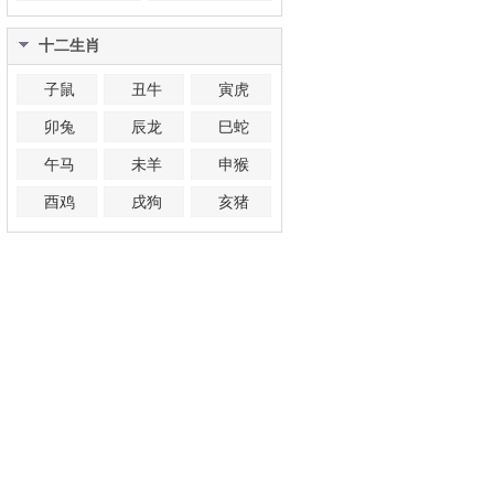
十二生肖
子鼠
丑牛
寅虎
卯兔
辰龙
巳蛇
午马
未羊
申猴
酉鸡
戌狗
亥猪