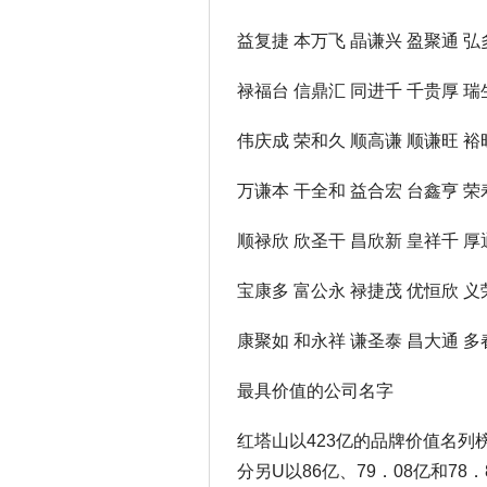
益复捷 本万飞 晶谦兴 盈聚通 弘
禄福台 信鼎汇 同进千 千贵厚 瑞
伟庆成 荣和久 顺高谦 顺谦旺 裕
万谦本 干全和 益合宏 台鑫亨 荣
顺禄欣 欣圣干 昌欣新 皇祥千 厚
宝康多 富公永 禄捷茂 优恒欣 义
康聚如 和永祥 谦圣泰 昌大通 多
最具价值的公司名字
红塔山以423亿的品牌价值名列
分另U以86亿、79．08亿和78．