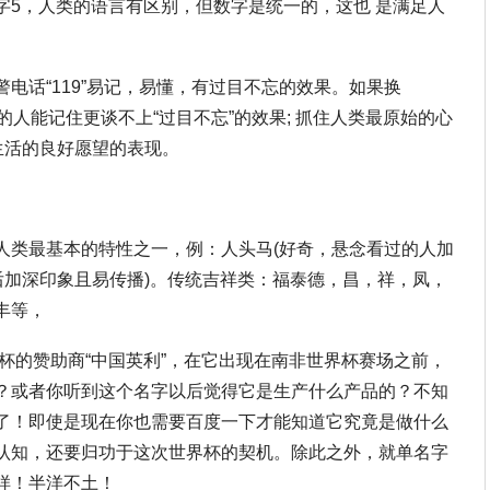
数字5，人类的语言有区别，但数字是统一的，这也 是满足人
电话“119”易记，易懂，有过目不忘的效果。如果换
力好的人能记住更谈不上“过目不忘”的效果; 抓住人类最原始的心
生活的良好愿望的表现。
。
人类最基本的特性之一，例：人头马(好奇，悬念看过的人加
后加深印象且易传播)。传统吉祥类：福泰德，昌，祥，凤，
丰等，
界杯的赞助商“中国英利”，在它出现在南非世界杯赛场之前，
？或者你听到这个名字以后觉得它是生产什么产品的？不知
了！即使是现在你也需要百度一下才能知道它究竟是做什么
认知，还要归功于这次世界杯的契机。除此之外，就单名字
样！半洋不土！