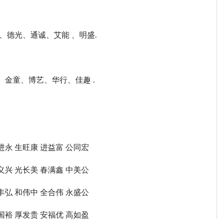
、德光、通诚、艾能 、明盛.
金童、博艺、华行、佳趣 .
进永 生旺康 进益富 公同宏
义兴 光长美 春满鑫 中美公
丰弘 和伟中 全合伟 永盛公
国裕 厚发贵 安福优 高如盈