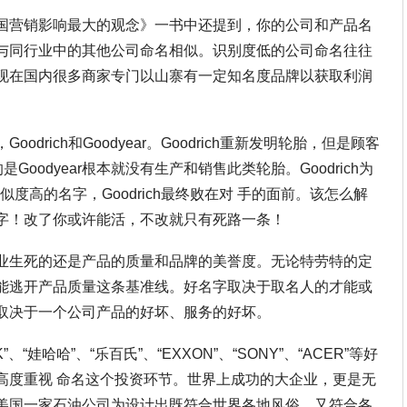
国营销影响最大的观念》一书中还提到，你的公司和产品名
与同行业中的其他公司命名相似。识别度低的公司命名往往
现在国内很多商家专门以山寨有一定知名度品牌以获取利润
drich和Goodyear。Goodrich重新发明轮胎，但是顾客
的是Goodyear根本就没有生产和销售此类轮胎。Goodrich为
相似度高的名字，Goodrich最终败在对 手的面前。该怎么解
字！改了你或许能活，不改就只有死路一条！
业生死的还是产品的质量和品牌的美誉度。无论特劳特的定
能逃开产品质量这条基准线。好名字取决于取名人的才能或
取决于一个公司产品的好坏、服务的好坏。
“娃哈哈”、“乐百氏”、“EXXON”、“SONY”、“ACER”等好
高度重视 命名这个投资环节。世界上成功的大企业，更是无
美国一家石油公司为设计出既符合世界各地风俗、又符合各