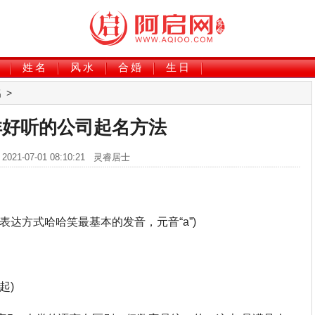
姓名
风水
合婚
生日
名
>
祥好听的公司起名方法
2021-07-01 08:10:21 灵睿居士
表达方式哈哈笑最基本的发音，元音“a”)
起)