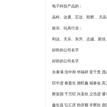
电子科技产品的：
晶科、达通、芯达、联辉 、天晶
娱乐、玩具行业：
利达、天乐、东升、志诚、新佳、
好听的公司名字
好听的公司名字
永泰满 浩中和 华福祥 亚千贵 茂
巨中进 春盈生 德旺鑫 福春金 高
辉皇国 千万巨 兴圣欣 义浩进 通
鑫生昌 弘汇庆 协庆顺 丰辉欣 鼎