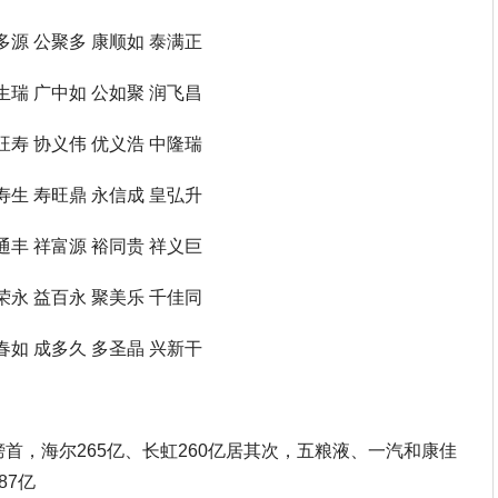
多源 公聚多 康顺如 泰满正
生瑞 广中如 公如聚 润飞昌
旺寿 协义伟 优义浩 中隆瑞
寿生 寿旺鼎 永信成 皇弘升
通丰 祥富源 裕同贵 祥义巨
荣永 益百永 聚美乐 千佳同
春如 成多久 多圣晶 兴新干
榜首，海尔265亿、长虹260亿居其次，五粮液、一汽和康佳
87亿