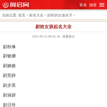
算命
抽签
当前位置:
首页
>
姓名大全
>
好听的女孩名字
>
尉姓女孩起名大全
2021-05-12 09:02:20 灵睿居士
尉秋琳
尉敏娜
尉婉娅
尉莞婷
尉步英
尉淑妍
尉日玲