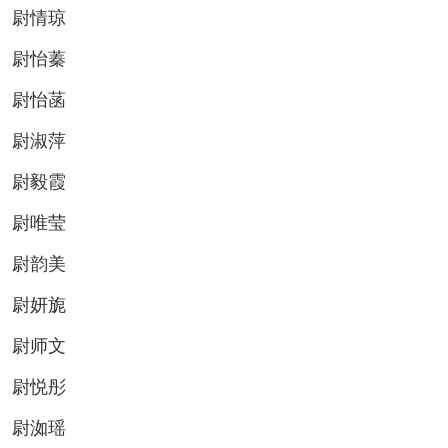
尉情琼
尉怡蓁
尉怡菡
尉淑萍
尉毅霞
尉唯莹
尉韵美
尉妍旎
尉师文
尉悦彤
尉洳瑶