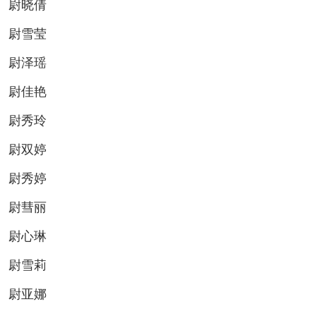
尉晓倩
尉雪莹
尉泽瑶
尉佳艳
尉秀玲
尉双婷
尉秀婷
尉彗丽
尉心琳
尉雪莉
尉亚娜