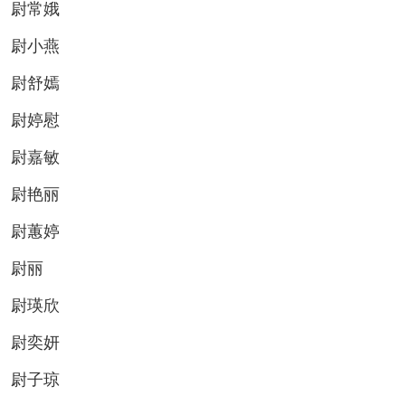
尉常娥
尉小燕
尉舒嫣
尉婷慰
尉嘉敏
尉艳丽
尉蕙婷
尉丽
尉瑛欣
尉奕妍
尉子琼