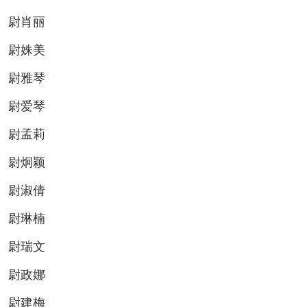
尉肖丽
尉姝美
尉雅琴
尉爱琴
尉孟莉
尉炯颖
尉淑倩
尉琳楠
尉瑞文
尉政娜
尉建梅