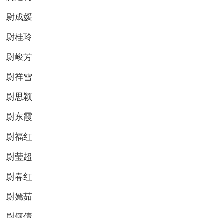
尉成媛
尉桂玲
尉峻芳
尉祥雪
尉思颖
尉东霞
尉福红
尉莹超
尉春红
尉嫣茹
尉俪倩