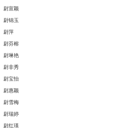
尉宣颖
尉锦玉
尉萍
尉芬榕
尉琳艳
尉非秀
尉宝怡
尉惠颖
尉雪梅
尉瑞婷
尉红瑛