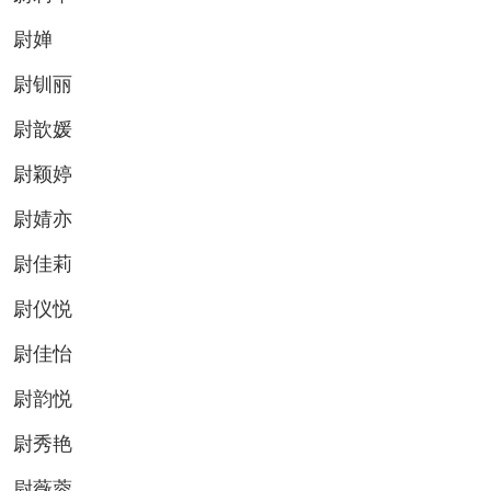
尉婵
尉钏丽
尉歆媛
尉颖婷
尉婧亦
尉佳莉
尉仪悦
尉佳怡
尉韵悦
尉秀艳
尉薇蓉