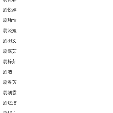
尉悦婷
尉玮怡
尉晓娅
尉羽文
尉嘉茹
尉梓茹
尉洁
尉春芳
尉朝霞
尉煜洁