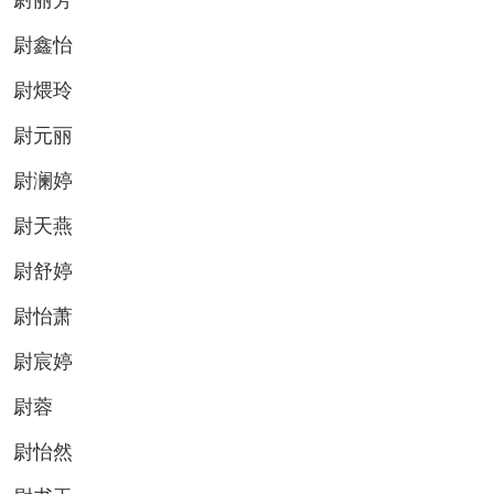
尉丽芳
尉鑫怡
尉煨玲
尉元丽
尉澜婷
尉天燕
尉舒婷
尉怡萧
尉宸婷
尉蓉
尉怡然