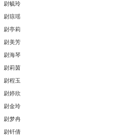
尉毓玲
尉琼瑶
尉亭莉
尉美芳
尉海琴
尉莉茵
尉程玉
尉婷欣
尉金玲
尉梦冉
尉钎倩