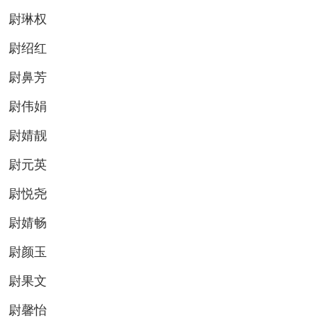
尉琳权
尉绍红
尉鼻芳
尉伟娟
尉婧靓
尉元英
尉悦尧
尉婧畅
尉颜玉
尉果文
尉馨怡