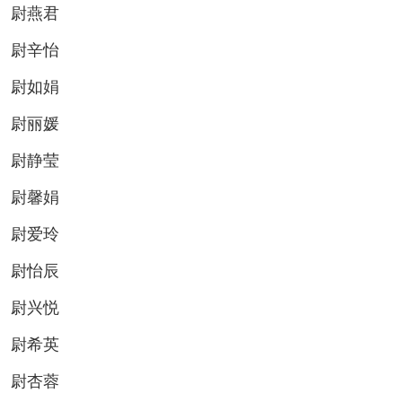
尉燕君
尉辛怡
尉如娟
尉丽媛
尉静莹
尉馨娟
尉爱玲
尉怡辰
尉兴悦
尉希英
尉杏蓉