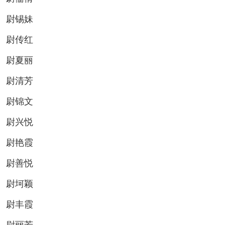
尉锡妹
尉传红
尉夏丽
尉清芳
尉锦文
尉兴悦
尉艳霞
尉善悦
尉坷颖
尉丰霞