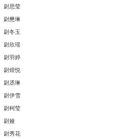
尉思莹
尉懋琳
尉冬玉
尉欣瑶
尉羽婷
尉煜悦
尉丞琳
尉伊雪
尉柯莹
尉娅
尉秀花