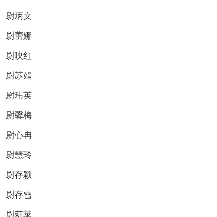
尉炳文
尉蕾娜
尉映红
尉苏娟
尉玮英
尉馨梅
尉心冉
尉慧玲
尉存颖
尉存雪
尉莉苹