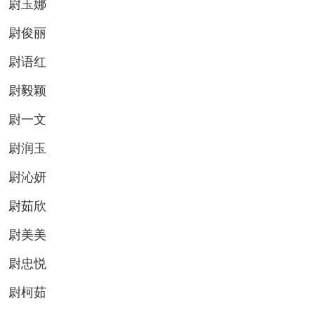
尉玉娜
尉俊丽
尉语红
尉毅颖
尉一文
尉润玉
尉沁妍
尉茹欣
尉美美
尉忠悦
尉柯茹