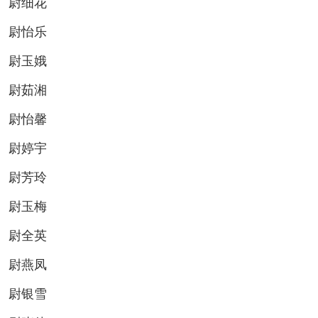
尉细花
尉怡乐
尉玉娥
尉茹湘
尉怡馨
尉婷宇
尉芳玲
尉玉梅
尉全英
尉燕凤
尉银雪