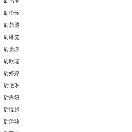
尉书玉
尉松玲
尉茹墨
尉琳雯
尉爰蓉
尉欣瑶
尉婷婷
尉艳琳
尉秀妍
尉悦超
尉萍婷