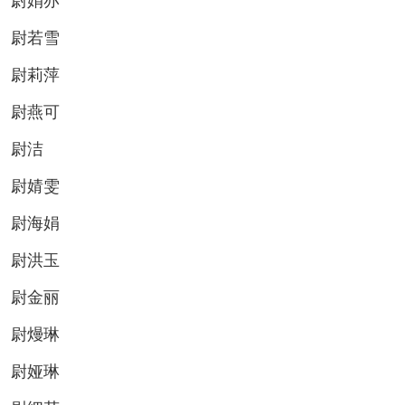
尉娟亦
尉若雪
尉莉萍
尉燕可
尉洁
尉婧雯
尉海娟
尉洪玉
尉金丽
尉熳琳
尉娅琳