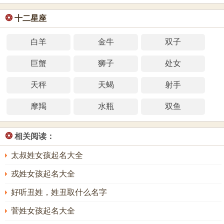
❂
十二星座
白羊
金牛
双子
巨蟹
狮子
处女
天秤
天蝎
射手
摩羯
水瓶
双鱼
❂
相关阅读：
太叔姓女孩起名大全
戎姓女孩起名大全
好听丑姓，姓丑取什么名字
菅姓女孩起名大全