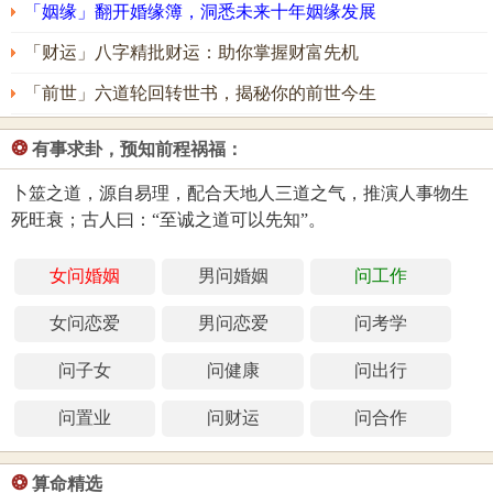
「姻缘」翻开婚缘簿，洞悉未来十年姻缘发展
「财运」八字精批财运：助你掌握财富先机
「前世」六道轮回转世书，揭秘你的前世今生
❂
有事求卦，预知前程祸福：
卜筮之道，源自易理，配合天地人三道之气，推演人事物生
死旺衰；古人曰：“至诚之道可以先知”。
女问婚姻
男问婚姻
问工作
女问恋爱
男问恋爱
问考学
问子女
问健康
问出行
问置业
问财运
问合作
❂
算命精选