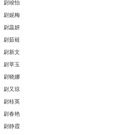
尉竣怡
尉妮梅
尉蕊妍
尉茹裢
尉新文
尉莘玉
尉晓娜
尉又琼
尉桂英
尉春艳
尉静霞