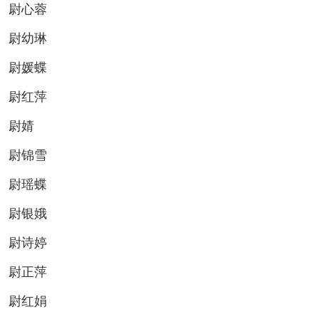
尉心蓉
尉幼琳
尉媛蝶
尉红萍
尉婧
尉锦雪
尉瑶蝶
尉银娥
尉诗婷
尉正萍
尉红娟