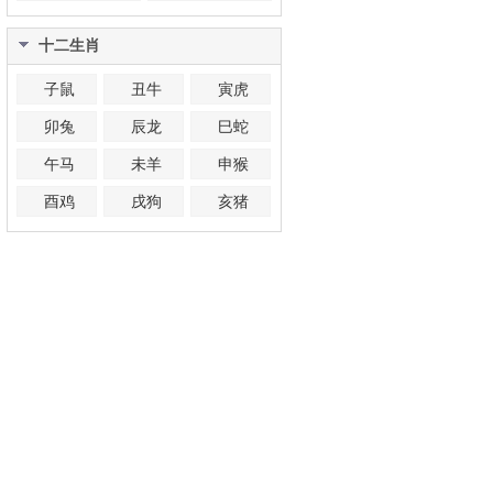
十二生肖
子鼠
丑牛
寅虎
卯兔
辰龙
巳蛇
午马
未羊
申猴
酉鸡
戌狗
亥猪