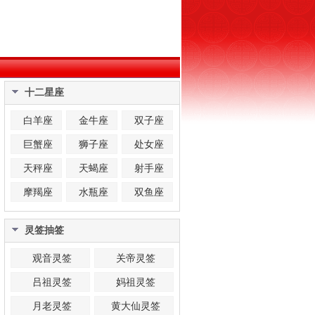
十二星座
白羊座
金牛座
双子座
巨蟹座
狮子座
处女座
天秤座
天蝎座
射手座
摩羯座
水瓶座
双鱼座
灵签抽签
观音灵签
关帝灵签
吕祖灵签
妈祖灵签
月老灵签
黄大仙灵签