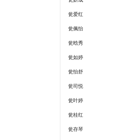
瓮爱红
瓮佩怡
瓮晗秀
瓮如婷
瓮怡舒
瓮司悦
瓮叶婷
瓮桂红
瓮存琴