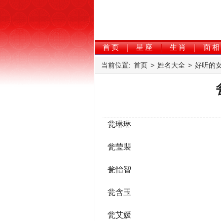
首页
星座
生肖
面相
当前位置:
首页
>
姓名大全
>
好听的
瓮琳琳
瓮莹裴
瓮怡智
瓮含玉
瓮艾媛