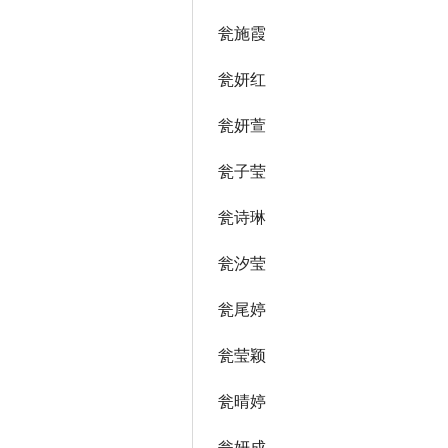
瓮施霞
瓮妍红
瓮妍萱
瓮子莹
瓮诗琳
瓮汐莹
瓮尾婷
瓮莹颖
瓮晴婷
瓮妍成