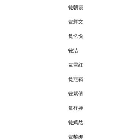
瓮朝霞
瓮辉文
瓮忆悦
瓮洁
瓮雪红
瓮燕霜
瓮紫倩
瓮祥婵
瓮嫣然
瓮黎娜