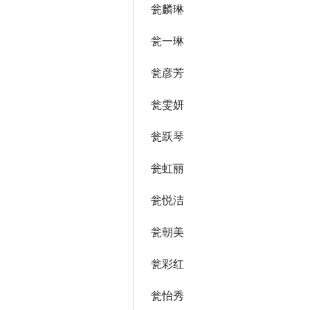
瓮麟琳
瓮一琳
瓮彦芳
瓮雯妍
瓮跃琴
瓮虹丽
瓮悦洁
瓮朝美
瓮彩红
瓮怡秀