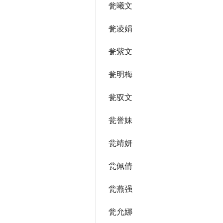
瓮曦文
瓮凌娟
瓮紫文
瓮明梅
瓮驭文
瓮誉妹
瓮靖妍
瓮佩倩
瓮燕强
瓮允娜