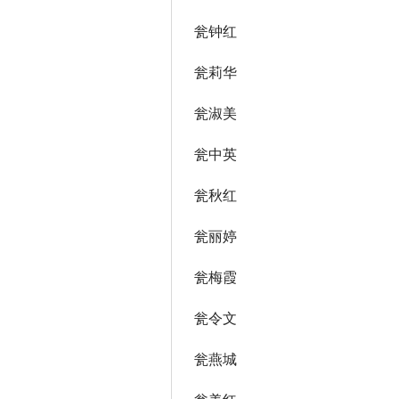
瓮钟红
瓮莉华
瓮淑美
瓮中英
瓮秋红
瓮丽婷
瓮梅霞
瓮令文
瓮燕城