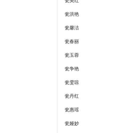
瓮美红
瓮洪艳
瓮馨洁
瓮春丽
瓮玉蓉
瓮争艳
瓮雯琼
瓮丹红
瓮惠瑶
瓮娅妙