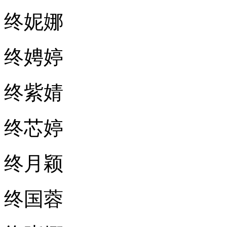
终妮娜
终娉婷
终紫婧
终芯婷
终月颖
终国蓉