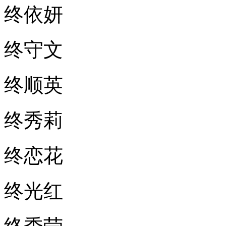
终依妍
终守文
终顺英
终秀莉
终恋花
终光红