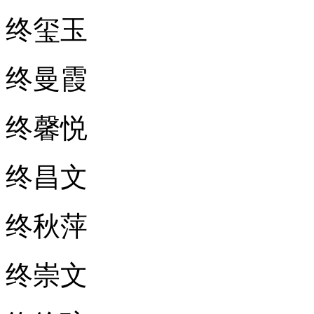
终玺玉
终曼霞
终馨悦
终昌文
终秋萍
终崇文