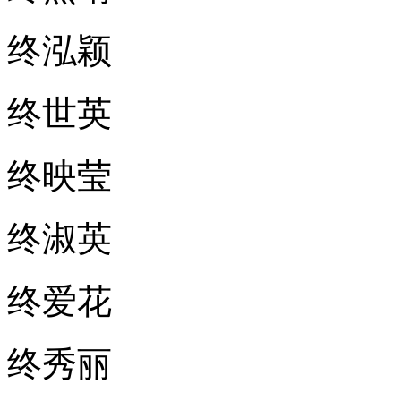
终泓颖
终世英
终映莹
终淑英
终爱花
终秀丽