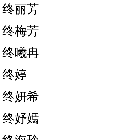
终丽芳
终梅芳
终曦冉
终婷
终妍希
终妤嫣