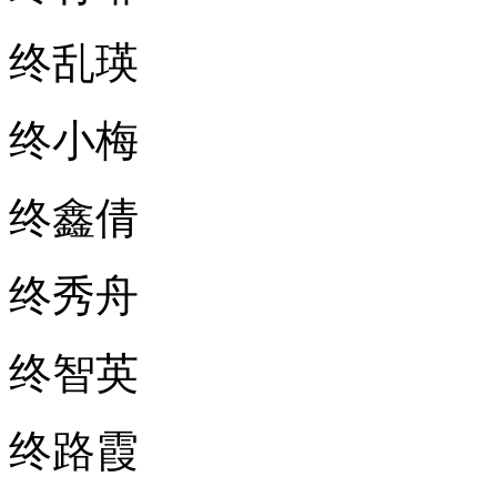
终乱瑛
终小梅
终鑫倩
终秀舟
终智英
终路霞