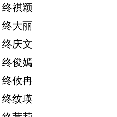
终祺颖
终大丽
终庆文
终俊嫣
终攸冉
终纹瑛