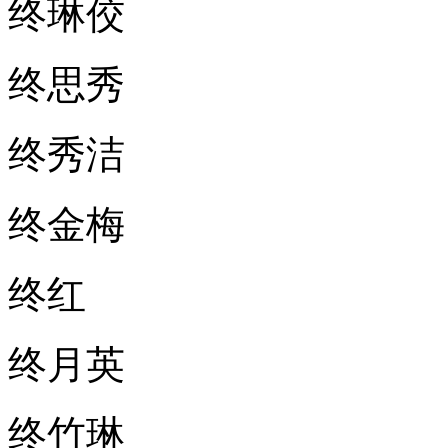
终琳佼
终思秀
终秀洁
终金梅
终红
终月英
终竹琳