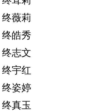
终茸莉
终薇莉
终皓秀
终志文
终宇红
终姿婷
终真玉