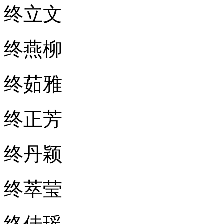
终立文
终燕柳
终茹雅
终正芳
终丹颖
终萃莹