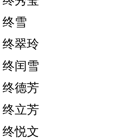
终秀莹
终雪
终翠玲
终闰雪
终德芳
终立芳
终悦文