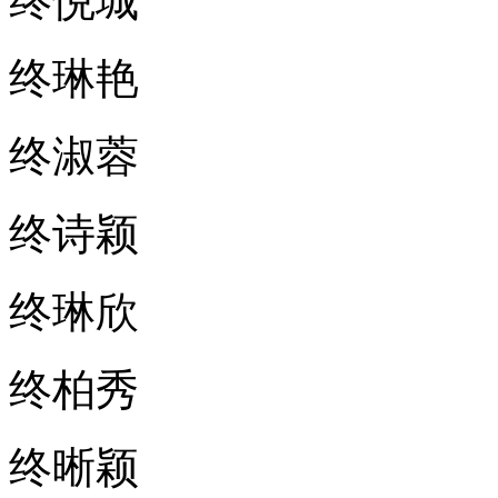
终悦城
终琳艳
终淑蓉
终诗颖
终琳欣
终柏秀
终晰颖