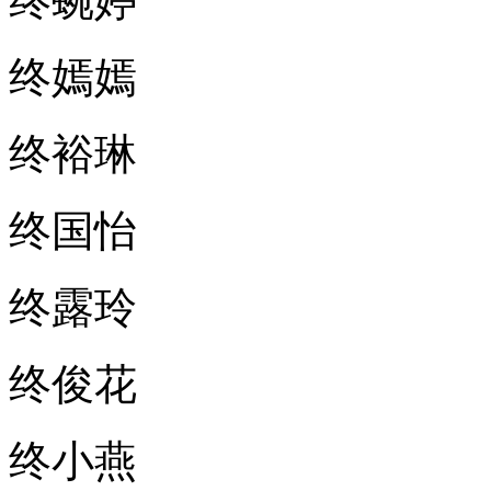
终蜿婷
终嫣嫣
终裕琳
终国怡
终露玲
终俊花
终小燕