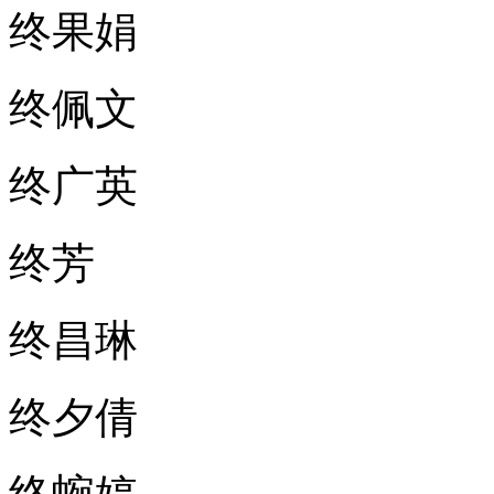
终果娟
终佩文
终广英
终芳
终昌琳
终夕倩