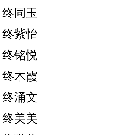
终同玉
终紫怡
终铭悦
终木霞
终涌文
终美美