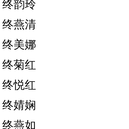
终韵玲
终燕清
终美娜
终菊红
终悦红
终婧娴
终燕如