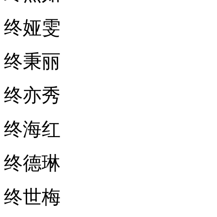
终娅雯
终秉丽
终亦秀
终海红
终德琳
终世梅