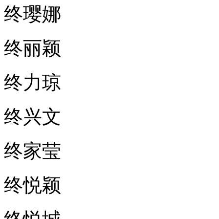
终璎娜
终丽颖
终力琼
终兴文
终家莹
终悦颖