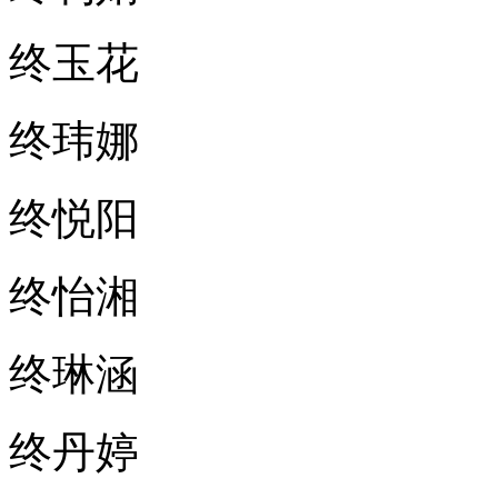
终玉花
终玮娜
终悦阳
终怡湘
终琳涵
终丹婷