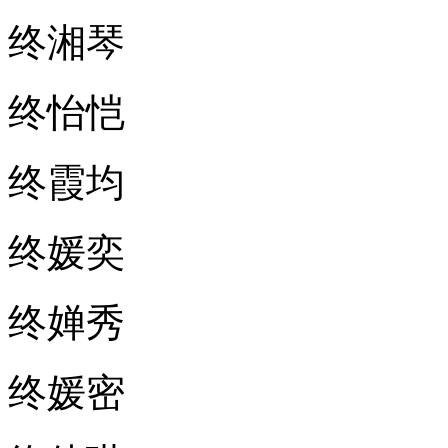
终湘琴
终怡恺
终霞均
终媛奕
终婵秀
终媛密