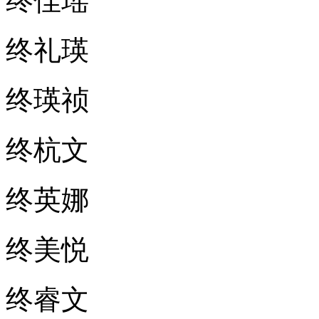
终佳瑶
终礼瑛
终瑛祯
终杭文
终英娜
终美悦
终睿文