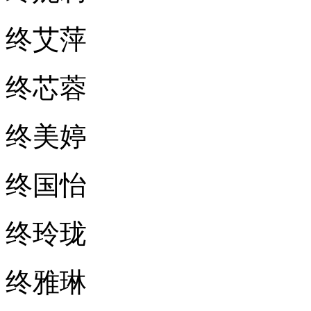
终艾萍
终芯蓉
终美婷
终国怡
终玲珑
终雅琳