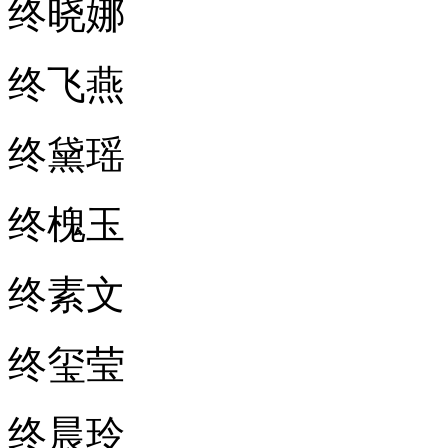
终晓娜
终飞燕
终黛瑶
终槐玉
终素文
终玺莹
终晨玲