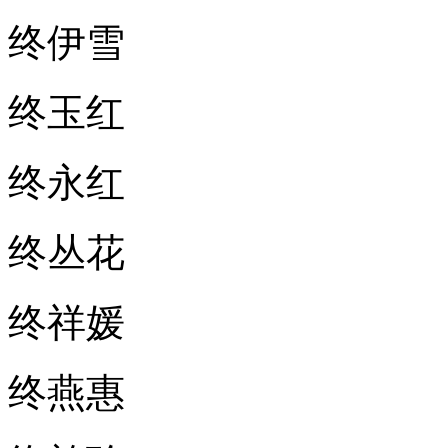
终伊雪
终玉红
终永红
终丛花
终祥媛
终燕惠