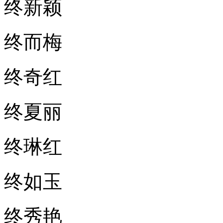
终新颖
终而梅
终奇红
终夏丽
终琳红
终如玉
终秀艳