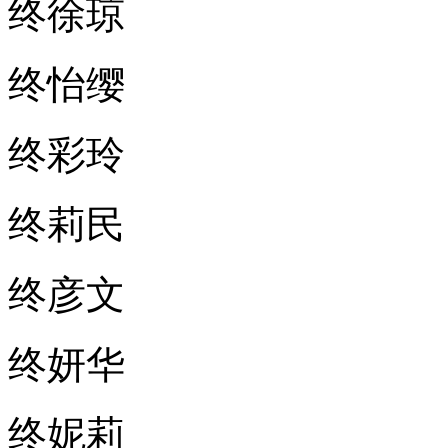
终徐琼
终怡缨
终彩玲
终莉民
终彦文
终妍华
终妮莉