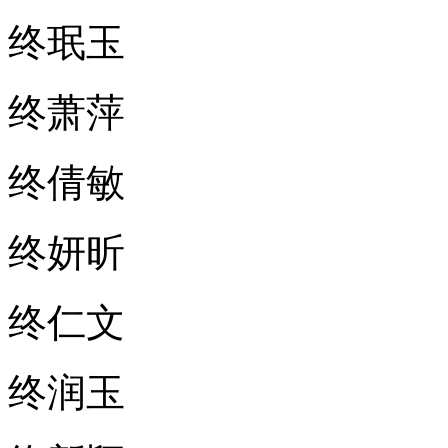
终珉玉
终萧萍
终倩敏
终妍昕
终仁文
终润玉