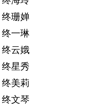
终海玲
终珊婵
终一琳
终云娥
终星秀
终美莉
终文琴