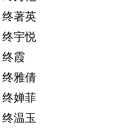
终著英
终宇悦
终霞
终雅倩
终婵菲
终温玉