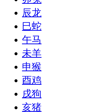
辰龙
巳蛇
午马
未羊
申猴
酉鸡
戌狗
亥猪