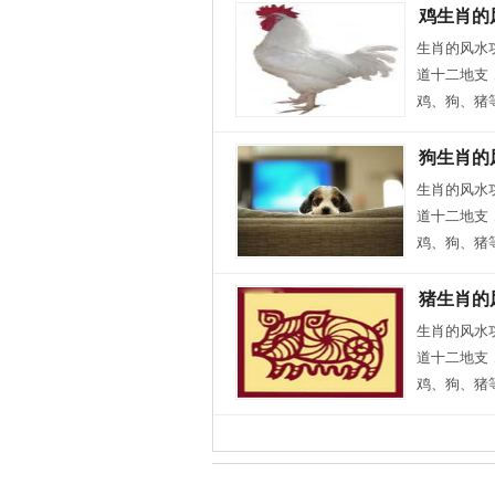
鸡生肖的
生肖的风水
道十二地支
鸡、狗、猪等
狗生肖的
生肖的风水
道十二地支
鸡、狗、猪等
猪生肖的
生肖的风水
道十二地支
鸡、狗、猪等