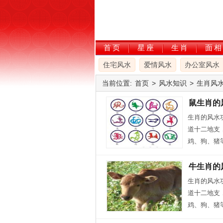
首页
星座
生肖
面相
住宅风水
爱情风水
办公室风水
当前位置:
首页
>
风水知识
>
生肖风
鼠生肖的
生肖的风水
道十二地支
鸡、狗、猪等
牛生肖的
生肖的风水
道十二地支
鸡、狗、猪等