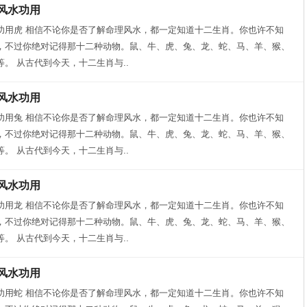
风水功用
功用虎 相信不论你是否了解命理风水，都一定知道十二生肖。你也许不知
，不过你绝对记得那十二种动物。鼠、牛、虎、兔、龙、蛇、马、羊、猴、
。 从古代到今天，十二生肖与..
风水功用
功用兔 相信不论你是否了解命理风水，都一定知道十二生肖。你也许不知
，不过你绝对记得那十二种动物。鼠、牛、虎、兔、龙、蛇、马、羊、猴、
。 从古代到今天，十二生肖与..
风水功用
功用龙 相信不论你是否了解命理风水，都一定知道十二生肖。你也许不知
，不过你绝对记得那十二种动物。鼠、牛、虎、兔、龙、蛇、马、羊、猴、
。 从古代到今天，十二生肖与..
风水功用
功用蛇 相信不论你是否了解命理风水，都一定知道十二生肖。你也许不知