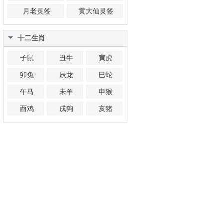
月老灵签
黄大仙灵签
十二生肖
子鼠
丑牛
寅虎
卯兔
辰龙
巳蛇
午马
未羊
申猴
酉鸡
戌狗
亥猪