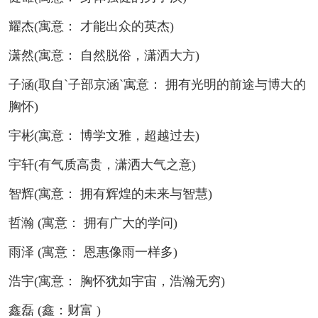
耀杰(寓意： 才能出众的英杰)
潇然(寓意： 自然脱俗，潇洒大方)
子涵(取自`子部京涵`寓意： 拥有光明的前途与博大的
胸怀)
宇彬(寓意： 博学文雅，超越过去)
宇轩(有气质高贵，潇洒大气之意)
智辉(寓意： 拥有辉煌的未来与智慧)
哲瀚 (寓意： 拥有广大的学问)
雨泽 (寓意： 恩惠像雨一样多)
浩宇(寓意： 胸怀犹如宇宙，浩瀚无穷)
鑫磊 (鑫：财富 )