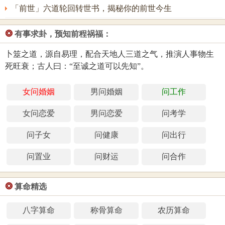
「前世」六道轮回转世书，揭秘你的前世今生
❂
有事求卦，预知前程祸福：
卜筮之道，源自易理，配合天地人三道之气，推演人事物生
死旺衰；古人曰：“至诚之道可以先知”。
女问婚姻
男问婚姻
问工作
女问恋爱
男问恋爱
问考学
问子女
问健康
问出行
问置业
问财运
问合作
❂
算命精选
八字算命
称骨算命
农历算命