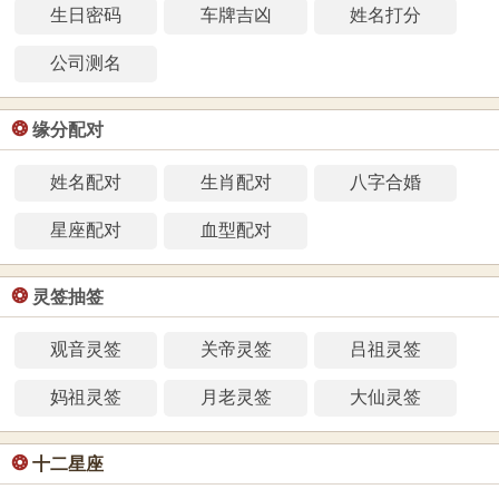
生日密码
车牌吉凶
姓名打分
公司测名
❂
缘分配对
姓名配对
生肖配对
八字合婚
星座配对
血型配对
❂
灵签抽签
观音灵签
关帝灵签
吕祖灵签
妈祖灵签
月老灵签
大仙灵签
❂
十二星座