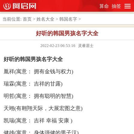
算命
抽签
当前位置:
首页
>
姓名大全
>
韩国名字
>
好听的韩国男孩名字大全
2022-02-23 06:53:16 灵睿居士
好听的韩国男孩名字大全
胤祥(寓意： 拥有金钱与权力)
瑞霖(寓意： 吉祥的甘露)
明哲(寓意： 拥有聪明的智慧)
天翊(有翱翔天际，大展宏图之意)
凯瑞(寓意： 吉祥 幸福 安康 )
健雄(寓意： 身体强健的男子汉)