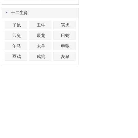
十二生肖
子鼠
丑牛
寅虎
卯兔
辰龙
巳蛇
午马
未羊
申猴
酉鸡
戌狗
亥猪