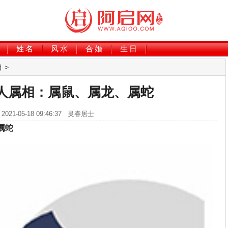
姓名
风水
合婚
生日
相
>
人属相：属鼠、属龙、属蛇
2021-05-18 09:46:37 灵睿居士
属蛇